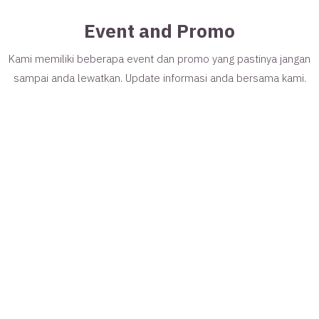
Event and Promo
Kami memiliki beberapa event dan promo yang pastinya jangan
sampai anda lewatkan. Update informasi anda bersama kami.
Tidak Harus Untuk Kerja, Ini Manfaat
Lain Co Working Space